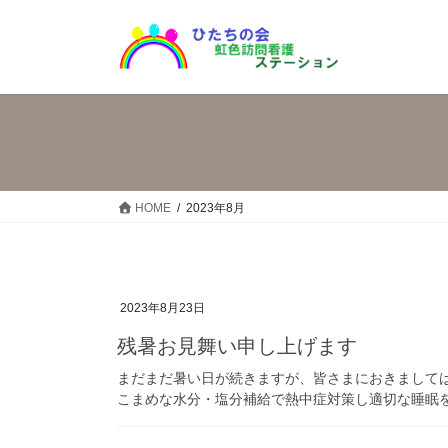
コ
ナ
ン
ビ
テ
ゲ
ン
ー
ツ
シ
へ
ョ
ス
ン
キ
に
ッ
移
HOME
2023年8月
プ
動
2023年8月23日
残暑お見舞い申し上げます
まだまだ暑い日が続きますが、皆さまにおきまして
こまめな水分・塩分補給で熱中症対策し適切な睡眠を確